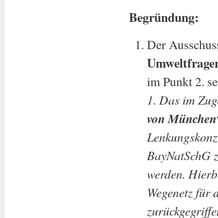
Begründung:
Der Ausschuss
Umweltfrage
im Punkt 2. s
1. Das im Zug
von München
Lenkungskonze
BayNatSchG zu
werden. Hierb
Wegenetz für 
zurückgegriff