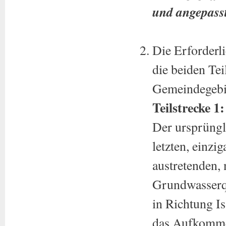
und angepass
Die Erforderl
die beiden Tei
Gemeindegebie
Teilstrecke 
Der ursprüngl
letzten, einzi
austretenden, 
Grundwasserqu
in Richtung Is
das Aufkommen