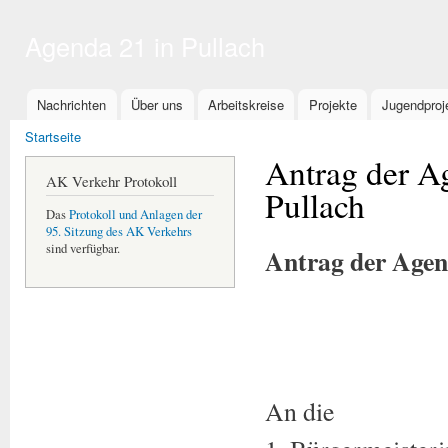
Dir
zu
Agenda 21 in Pullach
Inha
Hauptmenü
Nachrichten
Über uns
Arbeitskreise
Projekte
Jugendproj
Sie sind hier
Startseite
Antrag der A
AK Verkehr Protokoll
Pullach
Das
Protokoll und Anlagen der
95. Sitzung des AK Verkehrs
sind verfügbar.
Antrag der Agen
An die