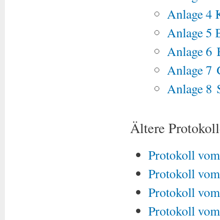
Anlage 4 
Anlage 5 B
Anlage 6 
Anlage 7 
Anlage 8 S
Ältere Protokol
Protokoll vom
Protokoll vom
Protokoll vom
Protokoll vom