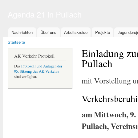
Dir
zu
Agenda 21 in Pullach
Inha
Hauptmenü
Nachrichten
Über uns
Arbeitskreise
Projekte
Jugendproj
Sie sind hier
Startseite
Einladung zu
AK Verkehr Protokoll
Pullach
Das
Protokoll und Anlagen der
95. Sitzung des AK Verkehrs
sind verfügbar.
mit Vorstellung 
Verkehrsberuhi
am Mittwoch, 9.
Pullach, Verein